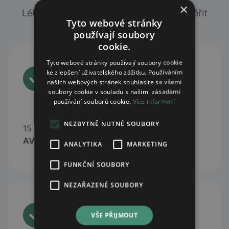
×
Lékárny, ve kterých si můžete online ověřit
Tyto webové stránky
dostupnost léků skladem.
používají soubory
cookie.
Tyto webové stránky používají soubory cookie
ke zlepšení uživatelského zážitku. Používáním
našich webových stránek souhlasíte se všemi
soubory cookie v souladu s našimi zásadami
používání souborů cookie.
Více informací
NEZBYTNĚ NUTNÉ SOUBORY
15 lékáren lékáren sítě
AVE Lékárna
ANALYTIKA
MARKETING
FUNKČNÍ SOUBORY
NEZAŘAZENÉ SOUBORY
VŠE PŘIJMOUT